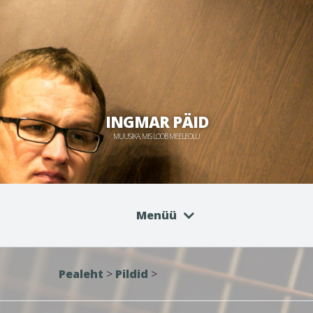
INGMAR PÄID
MUUSIKA, MIS LOOB MEELEOLU
Menüü
Pealeht
>
Pildid
>