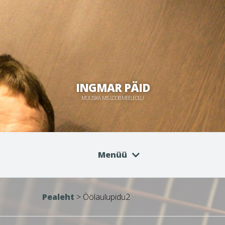
INGMAR PÄID
MUUSIKA, MIS LOOB MEELEOLU
Menüü
Pealeht
>
Öölaulupidu2